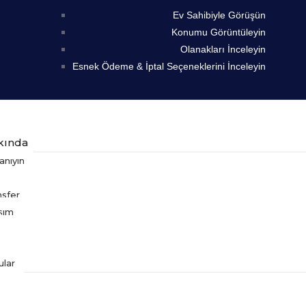
Ev Sahibiyle Görüşün
Konumu Görüntüleyin
Olanakları İnceleyin
Esnek Ödeme & İptal Seçeneklerini İnceleyin
kında
anıyın
nsfer
aşım
ular