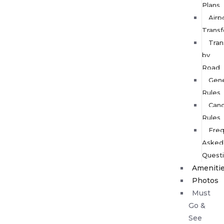
Plans
Airp
Transf
Tran
by
Road
Gene
Rules
Canc
Rules
Freq
Asked
Quest
Ameniti
Photos
Must
Go &
See