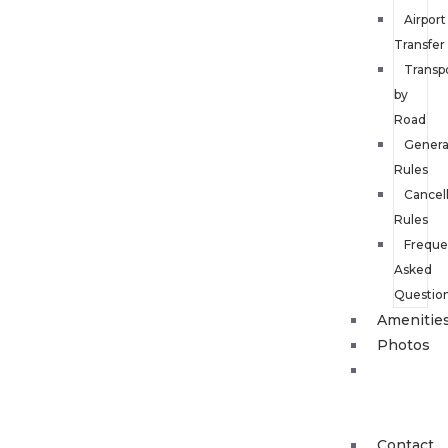
Airport
Transfer
Transp
by
Road
Genera
Rules
Cancel
Rules
Freque
Asked
Questio
Amenitie
Photos
Must
Go &
See
Contact