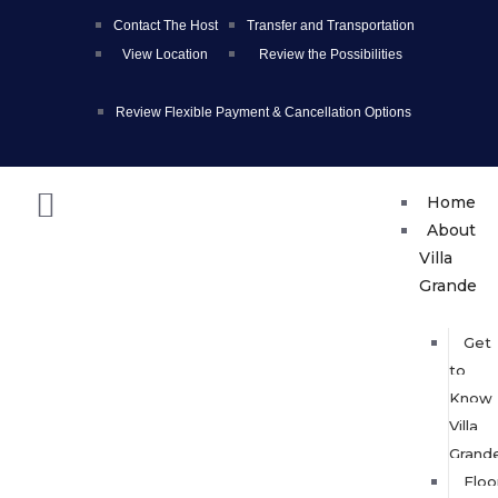
Contact The Host
Transfer and Transportation
View Location
Review the Possibilities
Review Flexible Payment & Cancellation Options
Home
About
Villa
Grande
Get
to
Know
Villa
Grand
Floo